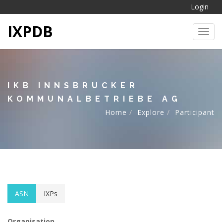
Login
IXPDB
Toggl
IKB INNSBRUCKER
KOMMUNALBETRIEBE AG
Home
Explore
Participant
ASN
IXPs
Organisation